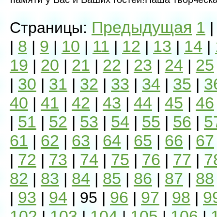
Предыдущая
1
Страницы:
8
9
10
11
12
13
14
|
|
|
|
|
|
|
|
19
20
21
22
23
24
25
|
|
|
|
|
|
30
31
32
33
34
35
3
|
|
|
|
|
|
|
40
41
42
43
44
45
46
|
|
|
|
|
|
51
52
53
54
55
56
5
|
|
|
|
|
|
|
61
62
63
64
65
66
67
|
|
|
|
|
|
72
73
74
75
76
77
7
|
|
|
|
|
|
|
82
83
84
85
86
87
88
|
|
|
|
|
|
93
94
96
97
98
9
|
|
| 95 |
|
|
|
102
103
104
105
106
|
|
|
|
|