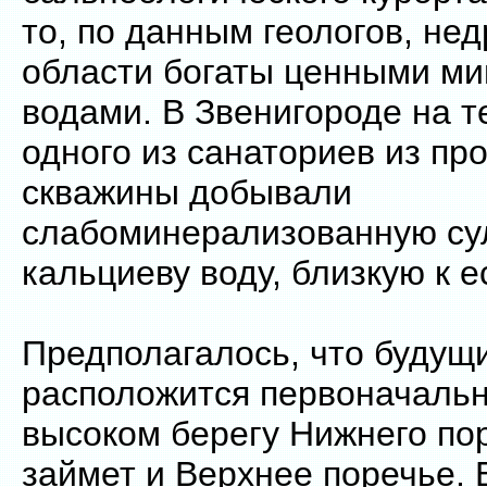
то, по данным геологов, не
области богаты ценными м
водами. В Звенигороде на 
одного из санаториев из пр
скважины добывали
слабоминерализованную су
кальциеву воду, близкую к е
Предполагалось, что будущ
расположится первоначальн
высоком берегу Нижнего пор
займет и Верхнее поречье.