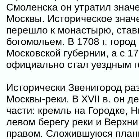
Смоленска он утратил знач
Москвы. Историческое знач
перешло к монастырю, ста
богомольем. В 1708 г. город
Московской губернии, а с 178
официально стал уездным г
Исторически Звенигород ра
Москвы-реки. В XVII в. он д
части: кремль на Городке, 
левом берегу реки и Верхни
правом. Сложившуюся плани