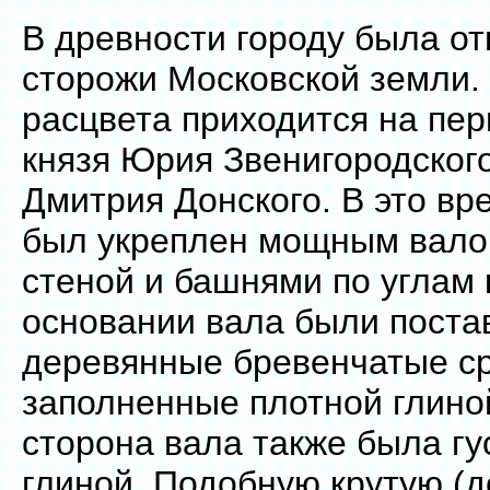
В древности городу была о
сторожи Московской земли.
расцвета приходится на пе
князя Юрия Звенигородского
Дмитрия Донского. В это вр
был укреплен мощным вало
стеной и башнями по углам 
основании вала были пост
деревянные бревенчатые с
заполненные плотной глино
сторона вала также была гу
глиной. Подобную крутую (д