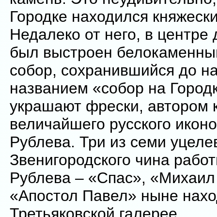
Городке находился княжески
Недалеко от него, в центре
был выстроен белокаменны
собор, сохранившийся до н
названием «собор на Городк
украшают фрески, автором 
величайшего русского икон
Рублева. Три из семи уцеле
Звенигородского чина рабо
Рублева – «Спас», «Михаил
«Апостол Павел» ныне нахо
Третьяковской галерее.