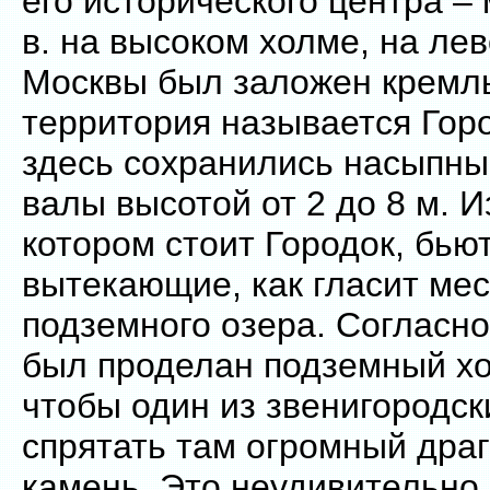
его исторического центра – м
в. на высоком холме, на ле
Москвы был заложен кремль
территория называется Горо
здесь сохранились насыпн
валы высотой от 2 до 8 м. И
котором стоит Городок, бью
вытекающие, как гласит мес
подземного озера. Согласн
был проделан подземный хо
чтобы один из звенигородск
спрятать там огромный дра
камень. Это неудивительно