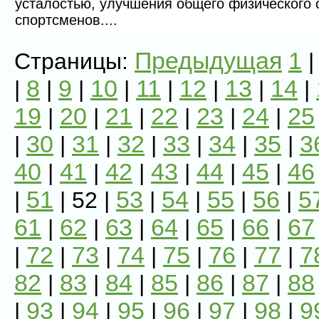
усталостью, улучшения общего физического 
спортсменов....
Предыдущая
1
Страницы:
8
9
10
11
12
13
14
|
|
|
|
|
|
|
|
19
20
21
22
23
24
25
|
|
|
|
|
|
30
31
32
33
34
35
3
|
|
|
|
|
|
|
40
41
42
43
44
45
46
|
|
|
|
|
|
51
53
54
55
56
5
|
| 52 |
|
|
|
|
61
62
63
64
65
66
67
|
|
|
|
|
|
72
73
74
75
76
77
7
|
|
|
|
|
|
|
82
83
84
85
86
87
88
|
|
|
|
|
|
93
94
95
96
97
98
9
|
|
|
|
|
|
|