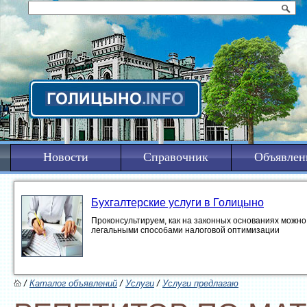
Новости
Справочник
Объявлен
Бухгалтерские услуги в Голицыно
Проконсультируем, как на законных основаниях можно 
легальными способами налоговой оптимизации
/
Каталог объявлений
/
Услуги
/
Услуги предлагаю