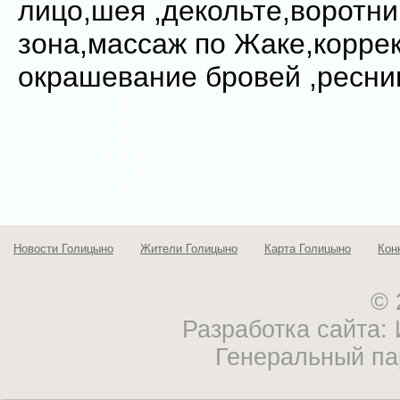
лицо,шея ,декольте,воротни
зона,массаж по Жаке,корре
окрашевание бровей ,ресни
Новости Голицыно
Жители Голицыно
Карта Голицыно
Кон
© 
Разработка сайта
Генеральный па