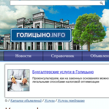
Новости
Справочник
Объявлен
Бухгалтерские услуги в Голицыно
Проконсультируем, как на законных основаниях можно 
легальными способами налоговой оптимизации
/
Каталог объявлений
/
Услуги
/
Услуги предлагаю