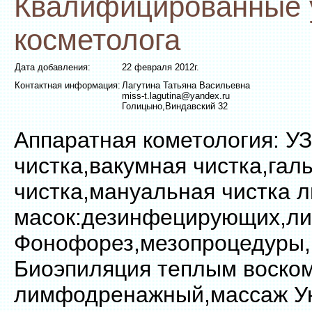
Квалифицированные 
косметолога
Дата добавления:
22 февраля 2012г.
Контактная информация:
Лагутина Татьяна Васильевна
miss-t.lagutina@yandex.ru
Голицыно,Виндавский 32
Аппаратная кометология: УЗ
чистка,вакумная чистка,гал
чистка,мануальная чистка 
масок:дезинфецирующих,ли
Фонофорез,мезопроцедуры,
Биоэпиляция теплым воско
лимфодренажный,массаж У