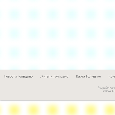
Новости Голицыно
Жители Голицыно
Карта Голицыно
Кон
Разработка 
Генераль