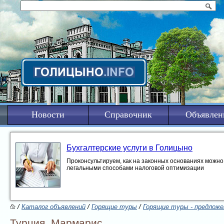
Новости
Справочник
Объявлен
Бухгалтерские услуги в Голицыно
Проконсультируем, как на законных основаниях можно 
легальными способами налоговой оптимизации
/
Каталог объявлений
/
Горящие туры
/
Горящие туры - предложе
Турция, Мармарис