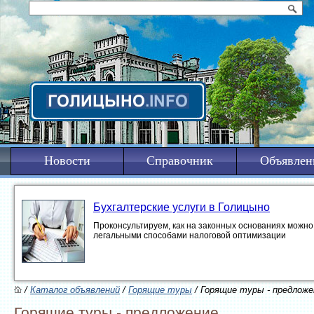
Новости
Справочник
Объявлен
Бухгалтерские услуги в Голицыно
Проконсультируем, как на законных основаниях можно 
легальными способами налоговой оптимизации
/
Каталог объявлений
/
Горящие туры
/ Горящие туры - предложе
Горящие туры - предложение