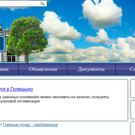
ник
Объявления
Документы
С
уги в Голицыно
а законных основаниях можно экономить на налогах, пользуясь
налоговой оптимизации
/
Горящие туры - предложение