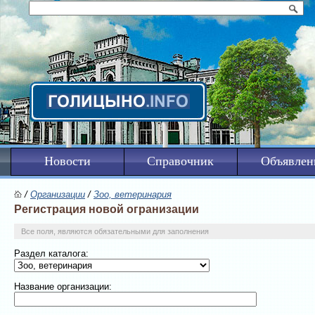
Новости
Справочник
Объявлен
/
Организации
/
Зоо, ветеринария
Регистрация новой огранизации
Все поля, являются обязательными для заполнения
Раздел каталога:
Название организации: