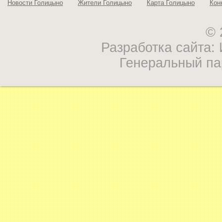
Новости Голицыно
Жители Голицыно
Карта Голицыно
Кон
© 
Разработка сайта
Генеральный па