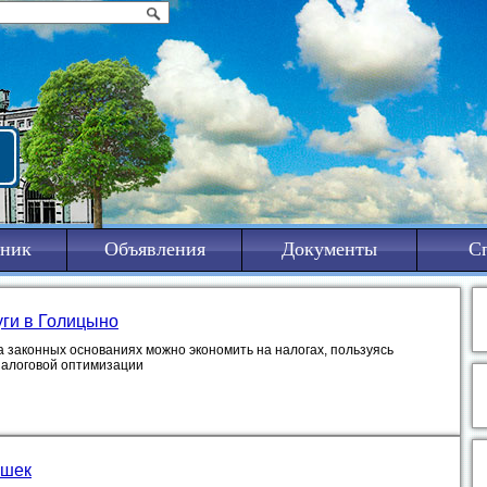
ник
Объявления
Документы
С
уги в Голицыно
а законных основаниях можно экономить на налогах, пользуясь
налоговой оптимизации
ошек