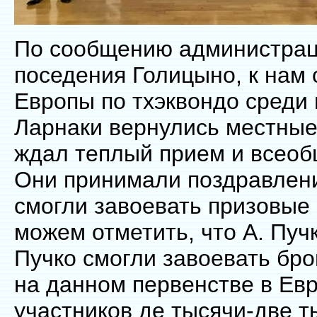
По сообщению администрац
поседения Голицыно, к нам 
Европы по тхэквондо среди
Ларнаки вернулись местные
ждал теплый прием и всеоб
Они принимали поздравлени
смогли завоевать призовые
можем отметить, что А. Пучк
Пучко смогли завоевать бр
на данном первенстве в Ев
участников де тысячи-две т