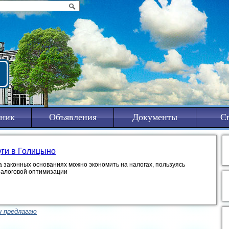
ник
Объявления
Документы
С
уги в Голицыно
а законных основаниях можно экономить на налогах, пользуясь
налоговой оптимизации
и предлагаю