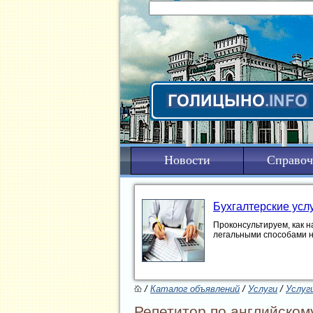
Новости
Справоч
Бухгалтерские усл
Проконсультируем, как н
легальными способами 
/
Каталог объявлений
/
Услуги
/
Услуг
Репетитор по английском