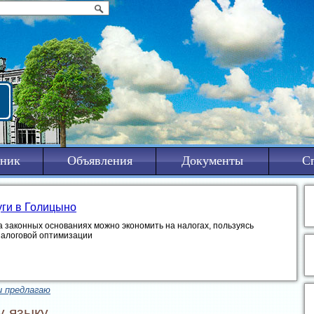
ник
Объявления
Документы
С
уги в Голицыно
а законных основаниях можно экономить на налогах, пользуясь
налоговой оптимизации
и предлагаю
у языку