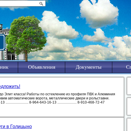
ник
Объявления
Документы
С
едложить!
 до Элит класса! Работы по остеклению из профиля ПВХ и Алюминия
овим автоматические ворота, металлические двери и рольставни.
...................... 8-964-643-16-13 ...................... 8-910-468-72-47
уги в Голицыно