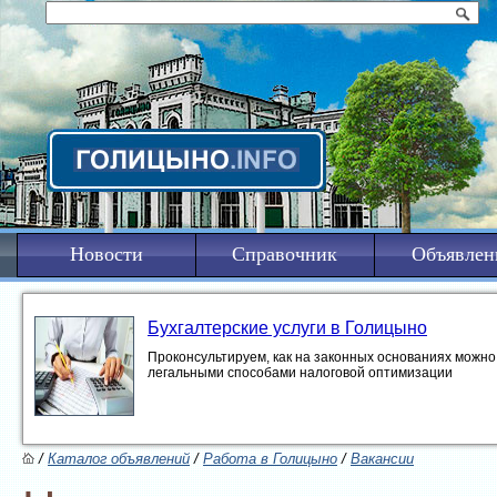
Новости
Справочник
Объявлен
Бухгалтерские услуги в Голицыно
Проконсультируем, как на законных основаниях можно 
легальными способами налоговой оптимизации
/
Каталог объявлений
/
Работа в Голицыно
/
Вакансии