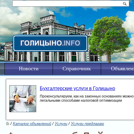
Новости
Справочник
Объявлен
Бухгалтерские услуги в Голицыно
Проконсультируем, как на законных основаниях можно 
легальными способами налоговой оптимизации
/
Каталог объявлений
/
Услуги
/
Услуги предлагаю