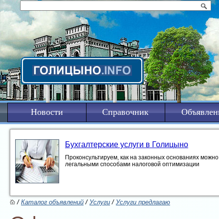
Новости
Справочник
Объявлен
Бухгалтерские услуги в Голицыно
Проконсультируем, как на законных основаниях можно 
легальными способами налоговой оптимизации
/
Каталог объявлений
/
Услуги
/
Услуги предлагаю