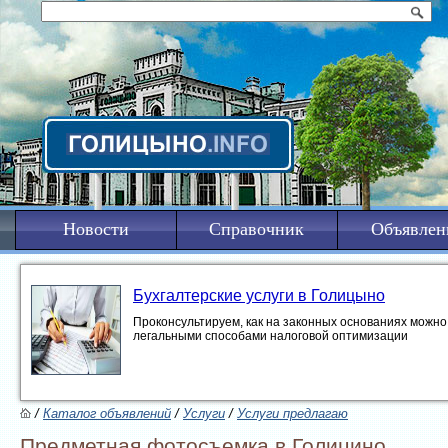
Новости
Справочник
Объявлен
Бухгалтерские услуги в Голицыно
Проконсультируем, как на законных основаниях можно 
легальными способами налоговой оптимизации
/
Каталог объявлений
/
Услуги
/
Услуги предлагаю
Предметная фотосъемка в Голицино