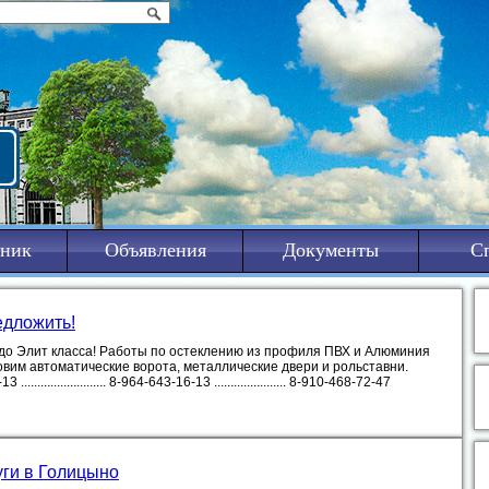
ник
Объявления
Документы
С
едложить!
 до Элит класса! Работы по остеклению из профиля ПВХ и Алюминия
овим автоматические ворота, металлические двери и рольставни.
...................... 8-964-643-16-13 ...................... 8-910-468-72-47
уги в Голицыно