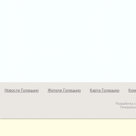
Новости Голицыно
Жители Голицыно
Карта Голицыно
Кон
Разработка 
Генераль