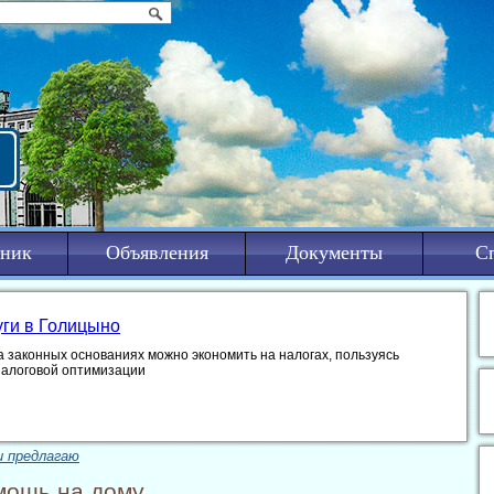
ник
Объявления
Документы
С
уги в Голицыно
а законных основаниях можно экономить на налогах, пользуясь
налоговой оптимизации
и предлагаю
мощь на дому