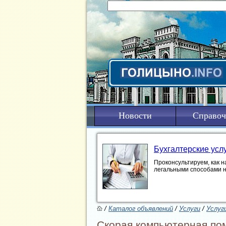
Новости
Справоч
Бухгалтерские усл
Проконсультируем, как н
легальными способами 
/
Каталог объявлений
/
Услуги
/
Услуг
Скорая компьютерная по