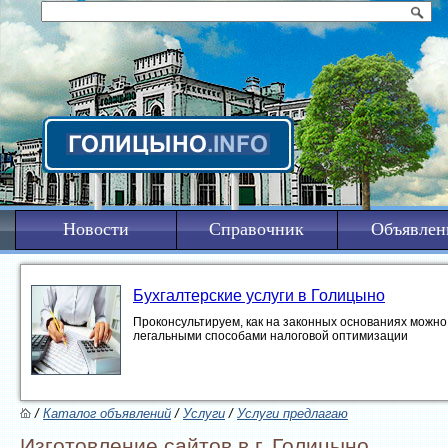
Новости
Справочник
Объявлен
Бухгалтерские услуги в Голицыно
Проконсультируем, как на законных основаниях можно 
легальными способами налоговой оптимизации
/
Каталог объявлений
/
Услуги
/
Услуги предлагаю
Изготовление сайтов в г. Голицыно