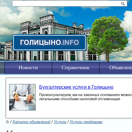
Новости
Справочник
Объявлен
Бухгалтерские услуги в Голицыно
Проконсультируем, как на законных основаниях можно 
легальными способами налоговой оптимизации
/
Каталог объявлений
/
Услуги
/
Услуги предлагаю