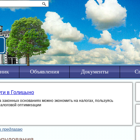
ник
Объявления
Документы
С
уги в Голицыно
а законных основаниях можно экономить на налогах, пользуясь
налоговой оптимизации
и предлагаю
орудования