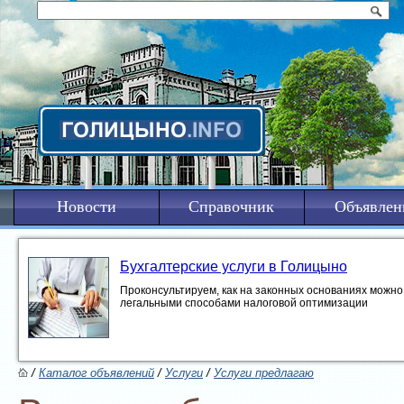
Новости
Справочник
Объявлен
Бухгалтерские услуги в Голицыно
Проконсультируем, как на законных основаниях можно 
легальными способами налоговой оптимизации
/
Каталог объявлений
/
Услуги
/
Услуги предлагаю