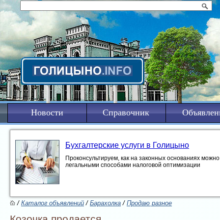
Новости
Справочник
Объявлен
Бухгалтерские услуги в Голицыно
Проконсультируем, как на законных основаниях можно 
легальными способами налоговой оптимизации
/
Каталог объявлений
/
Барахолка
/
Продаю разное
Козочка продается