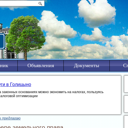
ник
Объявления
Документы
С
уги в Голицыно
а законных основаниях можно экономить на налогах, пользуясь
налоговой оптимизации
и предлагаю
ере земельного права