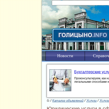
Новости
Справоч
Бухгалтерские усл
Проконсультируем, как н
легальными способами 
/
Каталог объявлений
/
Услуги
/
Услуг
Юридические услуги в сф