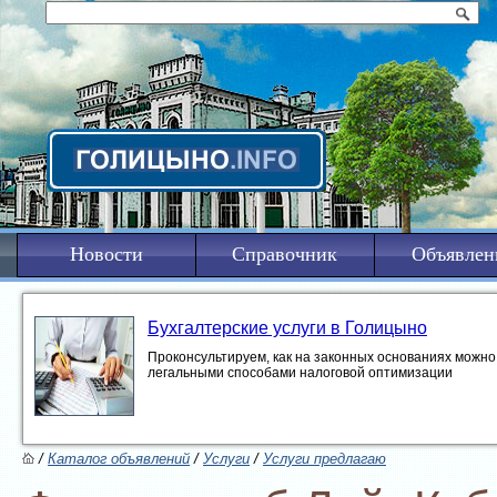
Новости
Справочник
Объявлен
Бухгалтерские услуги в Голицыно
Проконсультируем, как на законных основаниях можно 
легальными способами налоговой оптимизации
/
Каталог объявлений
/
Услуги
/
Услуги предлагаю