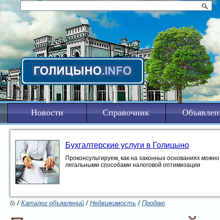
Новости
Справочник
Объявлен
Бухгалтерские услуги в Голицыно
Проконсультируем, как на законных основаниях можно 
легальными способами налоговой оптимизации
/
Каталог объявлений
/
Недвижимость
/
Продаю