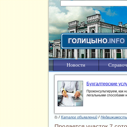
Новости
Справоч
Бухгалтерские усл
Проконсультируем, как н
легальными способами 
/
Каталог объявлений
/
Недвижимост
Продается участок 7 сот