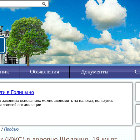
ник
Объявления
Документы
С
уги в Голицыно
а законных основаниях можно экономить на налогах, пользуясь
налоговой оптимизации
ь
/
Продаю
ок (ИЖС) в деревне Щедрино, 18 км от