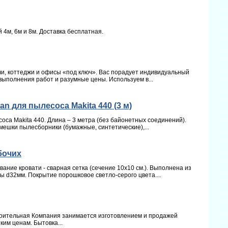
4м, 6м и 8м. Доставка бесплатная.
чи, коттеджи и офисы «под ключ». Вас порадует индивидуальный
выполнения работ и разумные цены. Используем в...
 для пылесоса Makita 440 (3 м)
са Makita 440. Длина – 3 метра (без байонетных соединений).
мешки пылесборники (бумажные, синтетические),...
бочих
ание кровати - сварная сетка (сечение 10х10 см.). Выполнена из
ы d32мм. Покрытие порошковое светло-серого цвета....
роительная Компания занимается изготовлением и продажей
ким ценам. Бытовка...