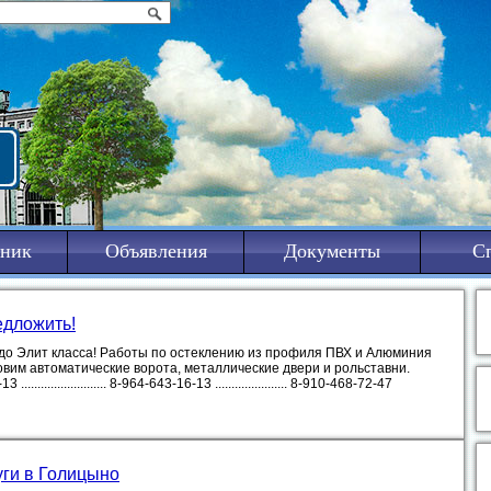
ник
Объявления
Документы
С
едложить!
 до Элит класса! Работы по остеклению из профиля ПВХ и Алюминия
овим автоматические ворота, металлические двери и рольставни.
...................... 8-964-643-16-13 ...................... 8-910-468-72-47
уги в Голицыно