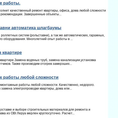
е работы.
полнит качественный ремонт квартиры, офиса, дома любой сложности
и, рекомендации. Завершенные объекты...
тавни автоматика шлагбаумы
оллетных систем (рольставни), а так же автоматических, гаражных,
го оборудования. Многолетний опыт работы в ...
в квартире
 квартире.Замена водяных труб, замена канализации,установка
тчиков. Также производим отогрев замерзших...
х работы любой сложности
омонтажные работы любой сложности. Качественно, недорого.
замена электропроводки квартиры, дома или...
доставке и выборе строительных материалов для ремонта и
ка из OBI Леруа мерлен круглосуточно. Расчет...