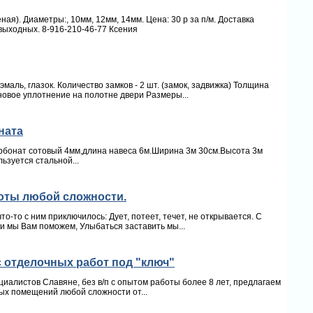
я). Диаметры:, 10мм, 12мм, 14мм. Цена: 30 р за п/м. Доставка
выходных. 8-916-210-46-77 Ксения
маль, глазок. Количество замков - 2 шт. (замок, задвижка) Толщина
новое уплотнение на полотне двери Размеры...
ната
рбонат сотовый 4мм,длина навеса 6м.Ширина 3м 30см.Высота 3м
льзуется стальной...
оты любой сложности.
о-то с ним приключилось: Дует, потеет, течет, не открывается. С
 и мы Вам поможем, Улыбаться заставить мы...
с отделочных работ под "ключ"
иалистов Славяне, без в/п с опытом работы более 8 лет, предлагаем
ых помещений любой сложности от...