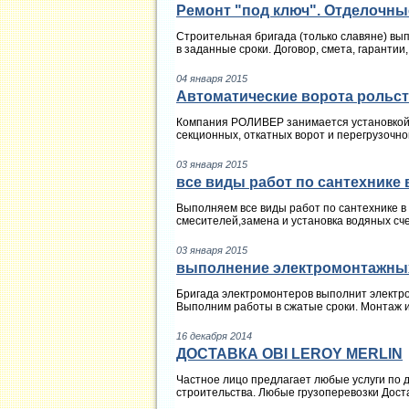
Ремонт "под ключ". Отделочны
Строительная бригада (только славяне) вы
в заданные сроки. Договор, смета, гаранти
04 января 2015
Автоматические ворота рольс
Компания РОЛИВЕР занимается установкой р
секционных, откатных ворот и перегрузочно
03 января 2015
все виды работ по сантехнике 
Выполняем все виды работ по сантехнике в
смесителей,замена и установка водяных сче
03 января 2015
выполнение электромонтажны
Бригада электромонтеров выполнит электр
Выполним работы в сжатые сроки. Монтаж и 
16 декабря 2014
ДОСТАВКА OBI LEROY MERLIN
Частное лицо предлагает любые услуги по 
строительства. Любые грузоперевозки Достав