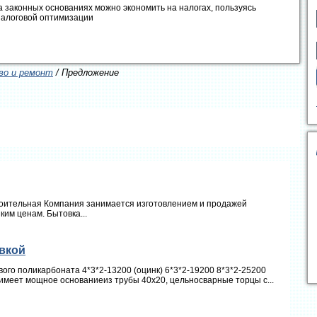
а законных основаниях можно экономить на налогах, пользуясь
налоговой оптимизации
о и ремонт
/ Предложение
роительная Компания занимается изготовлением и продажей
ким ценам. Бытовка...
авкой
вого поликарбоната 4*3*2-13200 (оцинк) 6*3*2-19200 8*3*2-25200
,имеет мощное основаниеиз трубы 40х20, цельносварные торцы с...