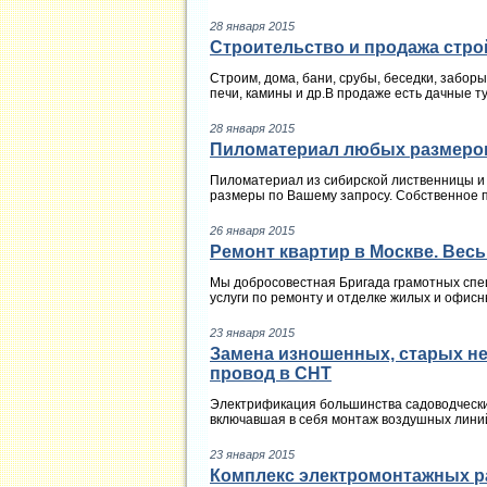
28 января 2015
Строительство и продажа стр
Строим, дома, бани, срубы, беседки, забор
печи, камины и др.В продаже есть дачные ту
28 января 2015
Пиломатериал любых размеро
Пиломатериал из сибирской лиственницы и с
размеры по Вашему запросу. Собственное 
26 января 2015
Ремонт квартир в Москве. Вес
Мы добросовестная Бригада грамотных спец
услуги по ремонту и отделке жилых и офисн
23 января 2015
Замена изношенных, старых н
провод в СНТ
Электрификация большинства садоводческих
включавшая в себя монтаж воздушных линий 
23 января 2015
Комплекс электромонтажных ра