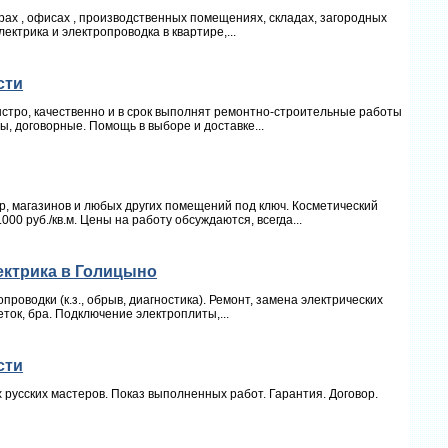
рах , офисах , производственных помещениях, складах, загородных
ектрика и электропроводка в квартире,...
сти
стро, качественно и в срок выполнят ремонтно-строительные работы
ы, договорные. Помощь в выборе и доставке...
, магазинов и любых других помещений под ключ. Косметический
.000 руб./кв.м. Цены на работу обсуждаются, всегда...
ектрика в Голицыно
роводки (к.з., обрыв, диагностика). Ремонт, замена электрических
еток, бра. Подключение электроплиты,...
сти
х русских мастеров. Показ выполненных работ. Гарантия. Договор.