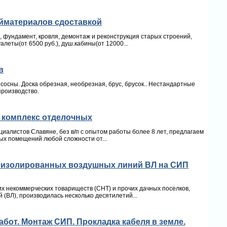
ойматериалов сдоставкой
ы, фундамент, кровля, демонтаж и реконструкция старых строений,
алеты(от 6500 руб.), душ.кабины(от 12000...
в
осны. Доска обрезная, необрезная, брус, брусок.. Нестандартные
производство.
ь комплекс отделочных
иалистов Славяне, без в/п с опытом работы более 8 лет, предлагаем
ых помещений любой сложности от...
еизолированных воздушных линий ВЛ на СИП
 некоммерческих товариществ (СНТ) и прочих дачных поселков,
(ВЛ), производилась несколько десятилетий...
бот. Монтаж СИП. Прокладка кабеля в земле.