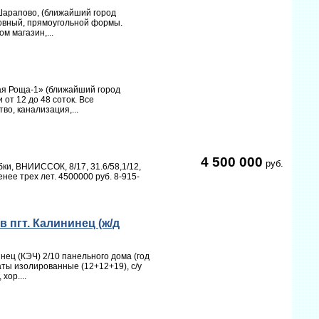
Шарапово, (ближайший город
Ровный, прямоугольной формы.
м магазин,...
ая Роща-1» (ближайший город
от 12 до 48 соток. Все
во, канализация,...
4 500 000
руб.
ки, ВНИИССОК, 8/17, 31.6/58,1/12,
енее трех лет. 4500000 руб. 8-915-
 пгт. Калининец (ж/д
нец (КЭЧ) 2/10 панельного дома (год
наты изолированные (12+12+19), с/у
хор....