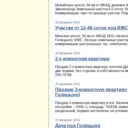
Можайское шоссе, 48 км от МКАД, деревня 
Звенигород) Земельный участок 6,5 соток. 
Коммуникации: свет по границе участка. Рядо
16 февраля 2012
Участки от 12-48 соток под ИЖС
Минское шоссе, 35 км от МКАД, КИЗ «Зелен
Голицыно). ИЖС. Лесные земельные участки 
коммуникации центральные: газ, электричест
16 февраля 2012
2-х комнатная квартира
Продам 2-х комнатную квартиру, поселок Дуб
две лоджии, без отделки, в собственности м
259-78-98.
16 февраля 2012
Продаю 3-комнатную квартиру в
Голицыно)
Продаю 3-комнатную квартиру в пос. Калини
постройки – 2004 г.), площадь: 70/43/8, ком
раздельный, лоджия застеклена, не угловая, 
15 февраля 2012
Дача под Голицыно