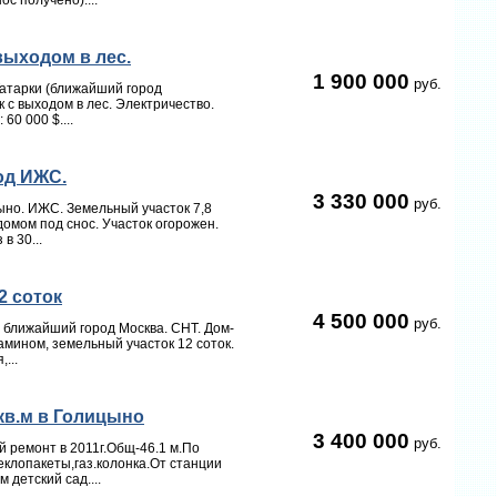
с получено)....
выходом в лес.
1 900 000
руб.
Татарки (ближайший город
 с выходом в лес. Электричество.
60 000 $....
од ИЖС.
3 330 000
руб.
ыно. ИЖС. Земельный участок 7,8
омом под снос. Участок огорожен.
в 30...
12 соток
4 500 000
руб.
о ближайший город Москва. СНТ. Дом-
камином, земельный участок 12 соток.
...
кв.м в Голицыно
3 400 000
руб.
 ремонт в 2011г.Общ-46.1 м.По
еклопакеты,газ.колонка.От станции
детский сад....