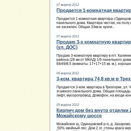
07 марта 2012
Продается 1-комнатная кварти
Продается 1-комнатная квартира г.Одинцово
панельного дома. Квартира чистая, на полу 
не засеклен. Общая 33кв.м. кухня...
07 марта 2012
Продаю 3-х комнатную квартир
(ул. ДОС)
Продаю 3-комнатную квартиру в пгт. Калини
района (28 км от МКАД) 1/5 панельного дома
68/49/8,5 (комнаты: 17+17+15 кв. м.), хороший
06 марта 2012
3-ком. квартира 74,8 кв.м в Тре
Продается 3-ком. квартира в Трехгорке, ул. Ч
этажного панельного дома. Общая площадь – 
лифт, мусоропровод. Домофон, на входе конс
03 марта 2012
Кирпич дом без внутр отделки 2 
Можайскому шоссе
Можайское ш, Одинцовский р-н, д. Захарово, 
,50% хвойный лес. Дом 2 эт, стены красн кир