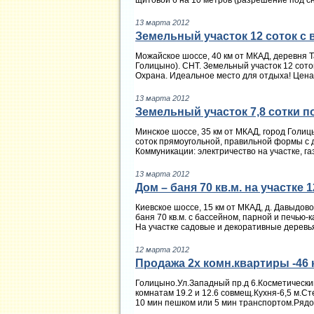
щитовой 6 на 10 метров (разрешение под сно
13 марта 2012
Земельный участок 12 соток с 
Можайское шоссе, 40 км от МКАД, деревня 
Голицыно). СНТ. Земельный участок 12 соток
Охрана. Идеальное место для отдыха! Цена: 
13 марта 2012
Земельный участок 7,8 сотки п
Минское шоссе, 35 км от МКАД, город Голиц
соток прямоугольной, правильной формы с д
Коммуникации: электричество на участке, газ 
13 марта 2012
Дом – баня 70 кв.м. на участке 
Киевское шоссе, 15 км от МКАД, д. Давыдов
баня 70 кв.м. с бассейном, парной и печью-
На участке садовые и декоративные деревья,
12 марта 2012
Продажа 2х комн.квартиры -46 
Голицыно.Ул.Западный пр.д 6.Косметический
комнатам 19.2 и 12.6 совмещ.Кухня-6,5 м.Ст
10 мин пешком или 5 мин транспортом.Рядом 