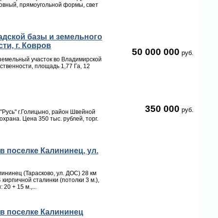
овный, прямоугольной формы, свет
адской базы и земельного
ти, г. Ковров
50 000 000
руб.
земельный участок во Владимирской
бственности, площадь 1,77 Га, 12
350 000
руб.
"Русь" г.Голицыно, район Швейной
храна. Цена 350 тыс. рублей, торг.
 поселке Калининец, ул.
ининец (Тарасково, ул. ДОС) 28 км
 кирпичной сталинки (потолки 3 м.),
0 + 15 м.,...
в поселке Калининец