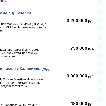
ощные...
ома в д. Татарки
3 200 000
руб.
ой формы с 1/2 дома (60 кв. м.) в
м от МКАД по Можайскому ш.) – 1я
...
750 000
руб.
Шарапово, (ближайший город
овный, прямоугольной формы.
м магазин,...
в поселке Калининец (ж/д
3 900 000
руб.
, 28 км от МКАД по Минскому ш.)
г.), площадь: 70/43/8, комнаты
лоджия застеклена,...
480 000
руб.
с. Шарапово) 40 км. от МКАД,