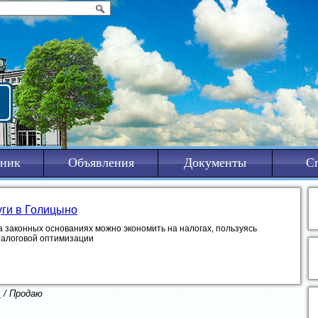
ник
Объявления
Документы
С
уги в Голицыно
а законных основаниях можно экономить на налогах, пользуясь
налоговой оптимизации
ь
/ Продаю