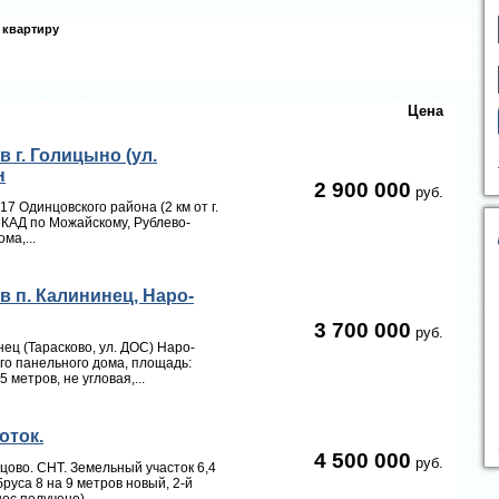
квартиру
Цена
 г. Голицыно (ул.
н
2 900 000
руб.
7 Одинцовского района (2 км от г.
МКАД по Можайскому, Рублево-
ма,...
 п. Калининец, Наро-
3 700 000
руб.
ец (Тарасково, ул. ДОС) Наро-
ого панельного дома, площадь:
метров, не угловая,...
оток.
4 500 000
руб.
цово. СНТ. Земельный участок 6,4
бруса 8 на 9 метров новый, 2-й