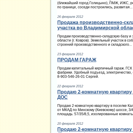
(ближайший город Голицыно), ПМЖ, ИЖС, р
по границе, соседи построились, развитая...
26 февраля 2012
Продажа производственно-скл
участка во Владимирской облас
Продам производственно-складскую базу и 
области (г. Ковров). Земельный участок в со
строений производственного и складского...
23 февраля 2012
ПРОДАМ ГАРАЖ
Продам капитальный кирпичный гараж. ГСК 
фабрики. Удобный подъезд, электричество, о
8-903-546-26-01 Сергей.
22 февраля 2012
Продаю 2-комнатную квартиру в
ДОС
Продаю 2-комнатную квартиру в поселке Кал
от МКАД по Минскому (Киевскому) шоссе, 3/4
площадь: 57/35/8,5, изолированные комнаты: 2
20 февраля 2012
Продаю 2-комнатную квартиру 