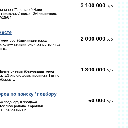
3 100 000
руб.
лининец (Тарасково) Наро-
(Киевскому) шоссе, 3/4 кирпичного
35/8,5,...
месте
2 000 000
руб.
Скоротово, (ближайший город
. Коммуникации: электричество и газ
 в...
1 300 000
руб.
 Малые Вяземы (ближайший город
, 1/3 жилого дома, прописка. Газ по
бором....
ров по поиску / подбору
60 000
руб.
у / подбору и продаже
 Рузском районе. Хорошая
. Требования к...