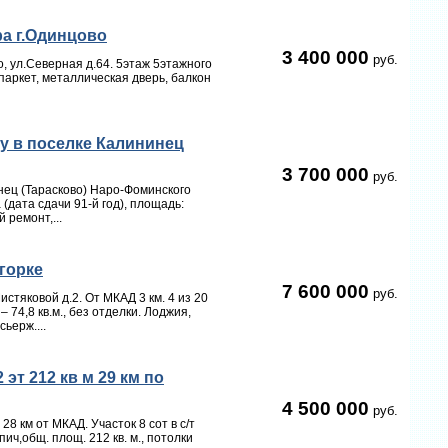
ра г.Одинцово
3 400 000
руб.
, ул.Северная д.64. 5этаж 5этажного
паркет, металлическая дверь, балкон
у в поселке Калининец
3 700 000
руб.
нец (Тарасково) Наро-Фоминского
 (дата сдачи 91-й год), площадь:
 ремонт,...
хгорке
7 600 000
руб.
истяковой д.2. От МКАД 3 км. 4 из 20
74,8 кв.м., без отделки. Лоджия,
ьерж....
эт 212 кв м 29 км по
4 500 000
руб.
28 км от МКАД. Участок 8 сот в с/т
пич,общ. площ. 212 кв. м., потолки